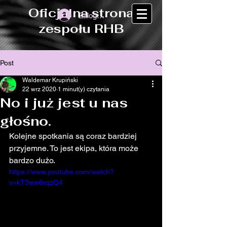
Oficjalna strona
Zaloguj się
zespołu RHB
Post
Waldemar Krupiński
22 wrz 2020
1 minut(y) czytania
No i już jest u nas
głośno.
Kolejne spotkania są coraz bardziej 
przyjemne. To jest ekipa, która może 
bardzo dużo.
https://www.youtube.com/watch?
v=kT3ww6rqzQ4